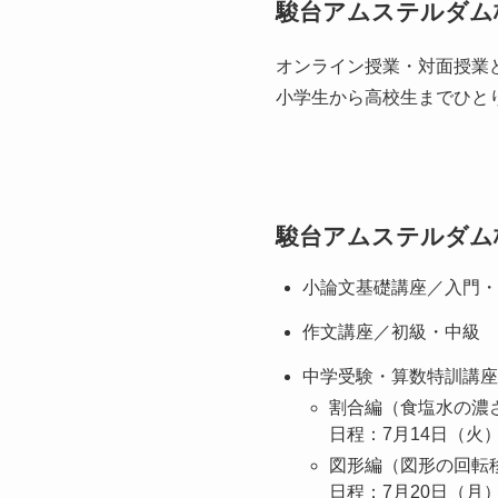
駿台アムステルダム
オンライン授業・対面授業
小学生から高校生までひと
駿台アムステルダム
小論文基礎講座／入門・
作文講座／初級・中級
中学受験・算数特訓講座
割合編（食塩水の濃
日程：7月14日（火）
図形編（図形の回転
日程：7月20日（月）