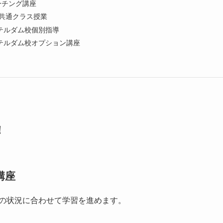
コーチング講座
pe共通クラス授業
テルダム校個別指導
テルダム校オプション講座
！
講座
とりの状況に合わせて学習を進めます。