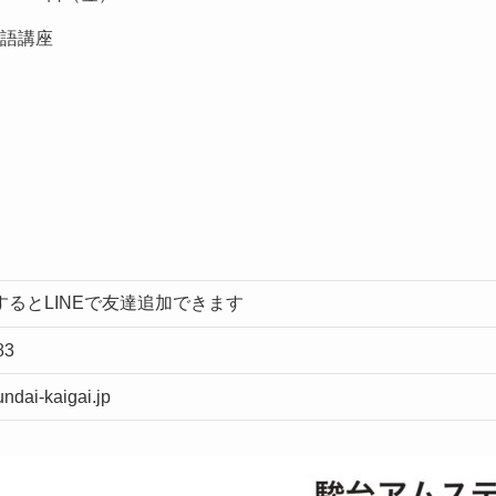
語講座
するとLINEで友達追加できます
83
ai-kaigai.jp