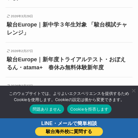
2026年3月29日
駿台Europe｜新中学３年生対象 「駿台模試チャ
レンジ」
2026年2月27日
駿台Europe｜新年度トライアルテスト・おぼえ
るん・atama+ 春休み無料体験新年度
2026年2月27日
このウェブサイトでは、よりよいエクスペリエンスを提供するため
春期オプション講座のご案内｜駿台デュッセルド
Cookieを使用します。Cookieの設定は後から変更できます。
ルフ校
問題ありません
Cookieを拒否します
LINE・メールで簡単相談
駿台海外校に質問する
すべてのお知らせを見る