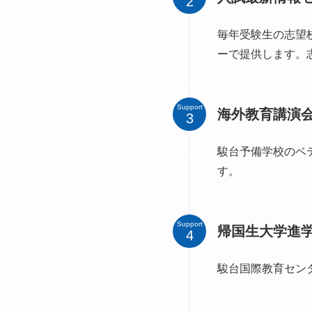
毎年受験生の志望
ーで提供します。
Support
海外教育講演
駿台予備学校のベ
す。
Support
帰国生大学進
駿台国際教育セン