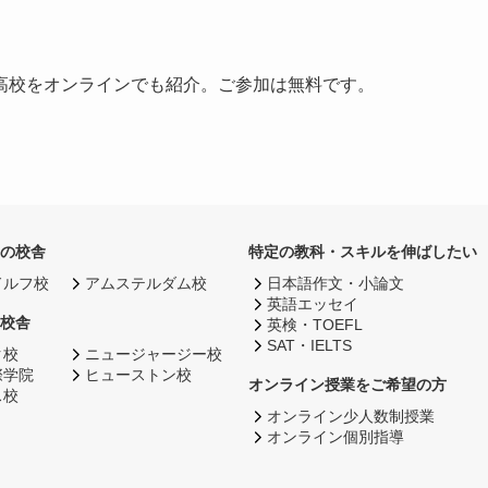
高校をオンラインでも紹介。ご参加は無料です。
の校舎
特定の教科・スキルを伸ばしたい
ドルフ校
アムステルダム校
日本語作文・小論文
英語エッセイ
校舎
英検・TOEFL
SAT・IELTS
ク校
ニュージャージー校
際学院
ヒューストン校
オンライン授業をご希望の方
ス校
オンライン少人数制授業
オンライン個別指導