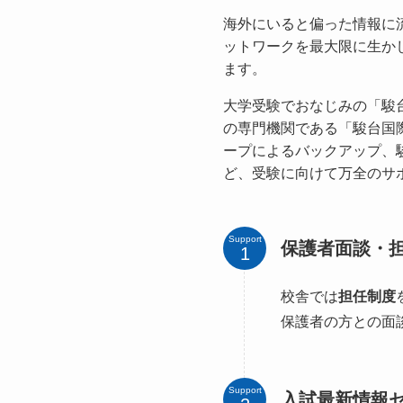
海外にいると偏った情報に
ットワークを最大限に生か
ます。
大学受験でおなじみの「駿
の専門機関である「駿台国
ープによるバックアップ、
ど、受験に向けて万全のサ
Support
保護者面談・
校舎では
担任制度
保護者の方との面
Support
入試最新情報