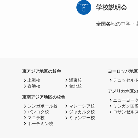
Support
学校説明会
全国各地の中学・
東アジア地区の校舎
ヨーロッパ地区
上海校
浦東校
デュッセル
香港校
台北校
アメリカ地区の
東南アジア地区の校舎
ニューヨー
シンガポール校
マレーシア校
ミシガン国
バンコク校
ジャカルタ校
ロサンゼル
マニラ校
ミャンマー校
ホーチミン校