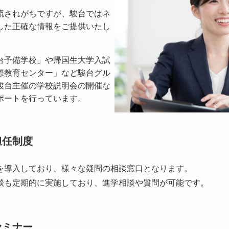
流されがちですが、駿台ではネ
した正確な情報をご提供いたし
台予備学校」や帰国生大学入試
際教育センター」など駿台グル
駿台主催の学校説明会の開催な
ポートを行っています。
担任制度
を導入しており、様々な疑問の相談窓口となります。
談も定期的に実施しており、進学相談や質問が可能です。
セミナー