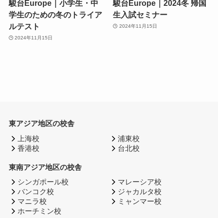
駿台Europe｜小学生・中
駿台Europe｜2024冬 帰国
学生のための冬のトライア
生入試セミナー
ルテスト
2024年11月15日
2024年11月15日
東アジア地区の校舎
上海校
浦東校
香港校
台北校
東南アジア地区の校舎
シンガポール校
マレーシア校
バンコク校
ジャカルタ校
マニラ校
ミャンマー校
ホーチミン校