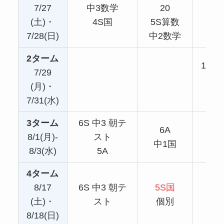
7/27
中3数学
20
5
(土)・
4S国
5S算数
6S
7/28(日)
中2数学
個
2ターム
15:00
7/29
5
(月)・
5S
7/31(水)
3ターム
6S 中3 朝テ
6A
中1
8/1(月)-
スト
中1国
4
8/3(水)
5A
4ターム
8/17
6S 中3 朝テ
5S国
6S
(土)・
スト
個別
5S
8/18(日)