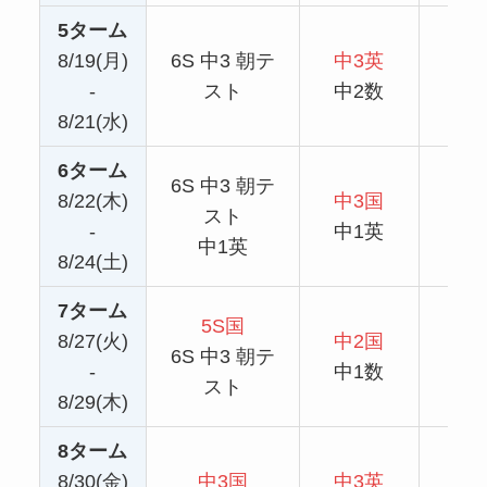
5ターム
8/19(月)
6S 中3 朝テ
中3英
中2
-
スト
中2数
個
8/21(水)
6ターム
6S 中3 朝テ
8/22(木)
中3国
中3
スト
-
中1英
中2
中1英
8/24(土)
7ターム
5S国
8/27(火)
中2国
中1
6S 中3 朝テ
-
中1数
6S
スト
8/29(木)
8ターム
8/30(金)
中3国
中3英
中3