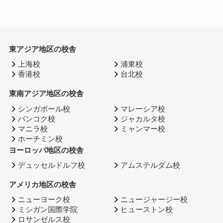
東アジア地区の校舎
上海校
浦東校
香港校
台北校
東南アジア地区の校舎
シンガポール校
マレーシア校
バンコク校
ジャカルタ校
マニラ校
ミャンマー校
ホーチミン校
ヨーロッパ地区の校舎
デュッセルドルフ校
アムステルダム校
アメリカ地区の校舎
ニューヨーク校
ニュージャージー校
ミシガン国際学院
ヒューストン校
ロサンゼルス校