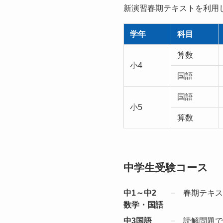
新演習春期テキストを利用
学年
科目
算数
小4
国語
国語
小5
算数
中学生受験コース
中1～中2
春期テキス
数学・国語
中3国語
読解問題で