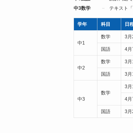
中3数学
テキスト「
学年
科目
日
数学
3月
中1
国語
4月
数学
3月
中2
国語
3月
3月
数学
中3
4月
国語
3月