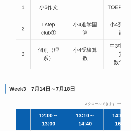
1
小6作文
TOEFL8
I step
小4進学国
小4受験
2
club①
算
語
中3中高
個別（理
小4受験算
3
貫
系）
数
数学①
Week3 7月14日～7月18日
スクロールできます
12:00～
13:10～
14:50～
13:00
14:40
16:20