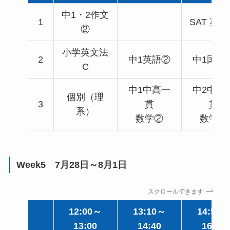
中1・2作文
1
SAT 英
②
小学英文法
2
中1英語②
中1国語
C
中1中高一
中2中高
個別（理
3
貫
貫
系）
数学②
数学②
Week5 7月28日～8月1日
スクロールできます
12:00～
13:10～
14:50～
13:00
14:40
16:20