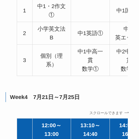
中1・2作文
1
中1国語
①
小学英文法
中学
2
中1英語①
B
英エッセ
中1中高一
中2中高
個別（理
3
貫
貫
系）
数学①
数学①
Week4 7月21日～7月25日
スクロールできます
12:00～
13:10～
14:50～
13:00
14:40
16:20