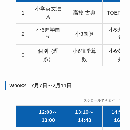
小学英文法
1
高校 古典
TOEFL8
A
小6進学国
小5進学
2
小3国算
語
算
個別（理
小6進学算
小6受験
3
系）
数
数
Week2 7月7日～7月11日
スクロールできます
12:00～
13:10～
14:50～
13:00
14:40
16:20