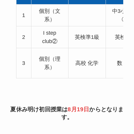
個別（文
中3小論
1
系）
③
I step
2
英検準1級
英検1級
club②
個別（理
3
高校 化学
数ⅢC
系）
夏休み明け初回授業は
8月19日
からとなりま
す。