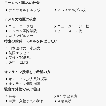
ヨーロッパ地区の校舎
デュッセルドルフ校
アムステルダム校
アメリカ地区の校舎
ニューヨーク校
ニュージャージー校
ミシガン国際学院
ヒューストン校
ロサンゼルス校
特定の教科・スキルを伸ばしたい
日本語作文・小論文
英語エッセイ
英検・TOEFL
SAT・IELTS
オンライン授業をご希望の方
オンライン少人数制授業
オンライン個別指導
駿台海外校で学ぶ理由
特長
ICT学習環境
学費・入塾までの流れ
合格実績