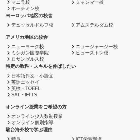
マニラ校
ミャンマー校
ホーチミン校
ヨーロッパ地区の校舎
デュッセルドルフ校
アムステルダム校
アメリカ地区の校舎
ニューヨーク校
ニュージャージー校
ミシガン国際学院
ヒューストン校
ロサンゼルス校
特定の教科・スキルを伸ばしたい
日本語作文・小論文
英語エッセイ
英検・TOEFL
SAT・IELTS
オンライン授業をご希望の方
オンライン少人数制授業
オンライン個別指導
駿台海外校で学ぶ理由
特長
ICT学習環境