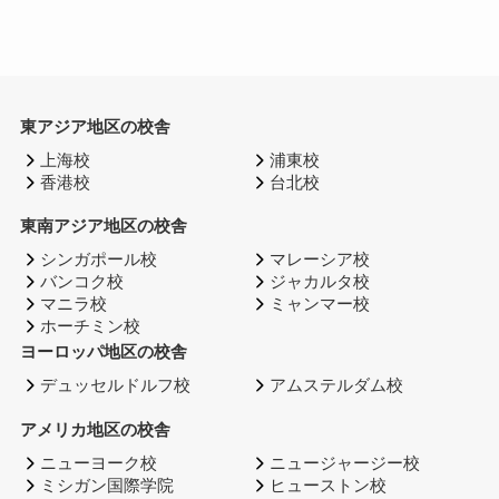
東アジア地区の校舎
上海校
浦東校
香港校
台北校
東南アジア地区の校舎
シンガポール校
マレーシア校
バンコク校
ジャカルタ校
マニラ校
ミャンマー校
ホーチミン校
ヨーロッパ地区の校舎
デュッセルドルフ校
アムステルダム校
アメリカ地区の校舎
ニューヨーク校
ニュージャージー校
ミシガン国際学院
ヒューストン校