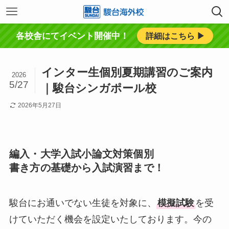
各校舎にてイベント開催中！
詳細はこちら ▶︎
インター生個別夏期講習のご案内
2026
5/27
｜駿台シンガポール校
2026年5月27日
編入・大学入試小論文対策個別
書き方の基礎から入試演習まで！
駿台にお通いでない生徒を対象に、
模擬試験
を受
けていただく機会を設定いたしております。
今の