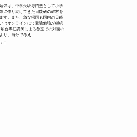
勉強は、中学受験専門塾として小学
象に作り続けてきた日能研の教材を
ます。また、急な帰国も国内の日能
いはオンラインにて受験勉強が継続
 駿台専任講師による教室での対面の
より、自分で考え...
30日