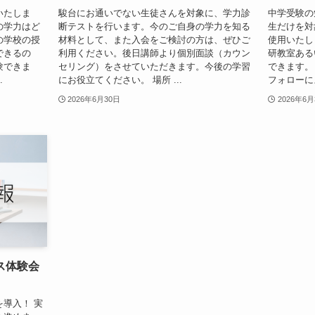
いたしま
駿台にお通いでない生徒さんを対象に、学力診
中学受験の
の学力はど
断テストを行います。今のご自身の学力を知る
生だけを対
の学校の授
材料として、また入会をご検討の方は、ぜひご
使用いたし
できるの
利用ください。後日講師より個別面談（カウン
研教室ある
験できま
セリング）をさせていただきます。今後の学習
できます。
.
にお役立てください。 場所 ...
フォローに
2026年6月30日
2026年6月
ス体験会
導入！ 実