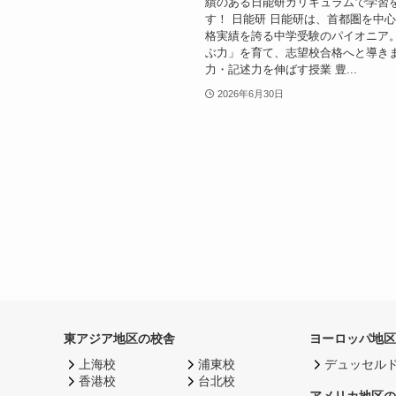
績のある日能研カリキュラムで学習
す！ 日能研 日能研は、首都圏を中
格実績を誇る中学受験のパイオニア
ぶ力」を育て、志望校合格へと導きま
力・記述力を伸ばす授業 豊...
2026年6月30日
東アジア地区の校舎
ヨーロッパ地区
上海校
浦東校
デュッセル
香港校
台北校