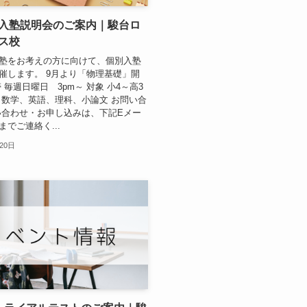
入塾説明会のご案内｜駿台ロ
ス校
塾をお考えの方に向けて、個別入塾
催します。 9月より「物理基礎」開
 毎週日曜日 3pm～ 対象 小4～高3
、数学、英語、理科、小論文 お問い合
い合わせ・お申し込みは、下記Eメー
でご連絡く...
20日