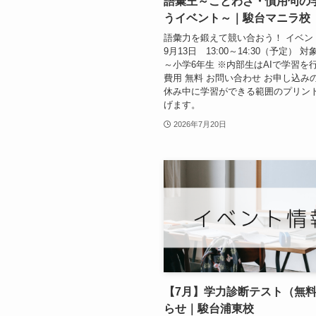
語彙王～ことわざ・慣用句の
うイベント～｜駿台マニラ校
語彙力を鍛えて競い合おう！ イベン
9月13日 13:00～14:30（予定） 
～小学6年生 ※内部生はAIで学習を
費用 無料 お問い合わせ お申し込み
休み中に学習ができる範囲のプリン
げます。
2026年7月20日
【7月】学力診断テスト（無
らせ｜駿台浦東校