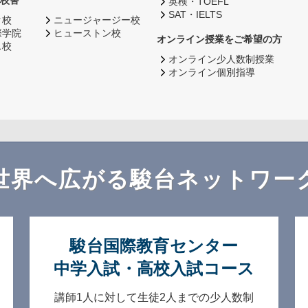
校舎
英検・TOEFL
SAT・IELTS
ク校
ニュージャージー校
際学院
ヒューストン校
オンライン授業をご希望の方
ス校
オンライン少人数制授業
オンライン個別指導
世界へ広がる
駿台ネットワー
駿台国際教育センター
中学入試・高校入試コース
講師1人に対して生徒2人までの
少人数制