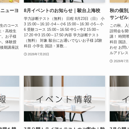
台ニューヨ
8月イベントのお知らせ｜駿台上海校
秋の個別
サンゼル
学力診断テスト（無料） 日程 8月23日（日） 小
3 15:00～16:10 小4～小6 15:00～16:30 小5～小
学生のコース
この秋、入
6 受験コース 15:00～16:50 中1～中2 15:00～
生・高校生
説明会を開
17:20 中3 15:00～17:50 内容 学力診断テスト
す。お子様
講！ 時間帯
（無料） 対象 駿台にお通いでないお子様 試験
い。体験授
科目 国語
科目 小学生 国語・算数...
 後期講座説
わせ お問
ルアドレスま
2026年7月20日
2026年7月