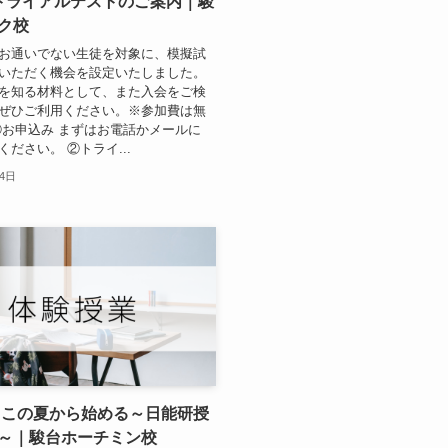
トライアルテストのご案内｜駿
ク校
お通いでない生徒を対象に、模擬試
いただく機会を設定いたしました。
を知る材料として、また入会をご検
ぜひご利用ください。※参加費は無
①お申込み まずはお電話かメールに
ださい。 ②トライ...
月4日
 この夏から始める～日能研授
～｜駿台ホーチミン校