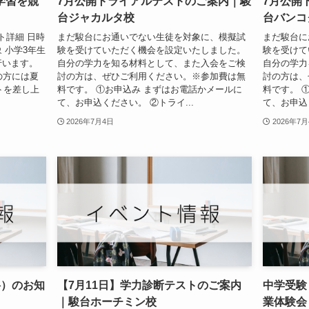
学習を競
7月公開トライアルテストのご案内｜駿
7月公開
台ジャカルタ校
台バンコ
ト詳細 日時
まだ駿台にお通いでない生徒を対象に、模擬試
まだ駿台に
対象 小学3年生
験を受けていただく機会を設定いたしました。
験を受けて
行います。
自分の学力を知る材料として、また入会をご検
自分の学力
の方には夏
討の方は、ぜひご利用ください。※参加費は無
討の方は、
トを差し上
料です。 ①お申込み まずはお電話かメールに
料です。 
て、お申込ください。 ②トライ...
て、お申込く
2026年7月4日
2026年7
料）のお知
【7月11日】学力診断テストのご案内
中学受験
｜駿台ホーチミン校
業体験会