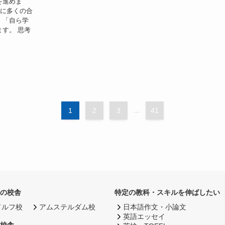
を進めま
心に多くの合
。「自ら学
す。 思考
1
2
3
...
41
の校舎
特定の教科・スキルを伸ばしたい
ドルフ校
アムステルダム校
日本語作文・小論文
英語エッセイ