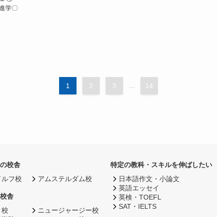
小5進学〇
1
2
3
...
14
の校舎
特定の教科・スキルを伸ばしたい
ドルフ校
アムステルダム校
日本語作文・小論文
英語エッセイ
校舎
英検・TOEFL
SAT・IELTS
ク校
ニュージャージー校