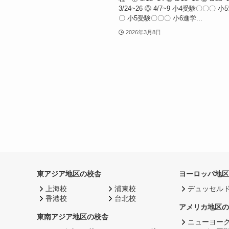
3/24~26 ⑤ 4/7~9 小4受験〇〇〇 
〇 小5受験〇〇〇 小6進学...
2026年3月8日
東アジア地区の校舎
ヨーロッパ地区
上海校
浦東校
デュッセル
香港校
台北校
アメリカ地区の
東南アジア地区の校舎
ニューヨー