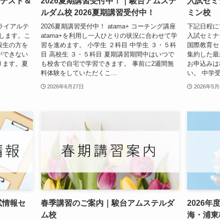
ルテスト＆
2026夏期講習受付中！｜駿台アムステ
入試セミ
ルダム校 2026夏期講習受付中！
ミン校
トライアルテ
2026夏期講習受付中！ atama+ コーチング講座
下記日程に
催します。こ
atama+を利用し一人ひとりの状況に合わせて学
入試セミナ
般生の方を
習を進めます。 小学生 ２科目 中学生 ３・５科
国際教育セ
ができない
目 高校生 ３・５科目 夏期講習期間中はいつで
集約した最
ります。夏
も校舎で自宅で学習できます。 事前に2週間無
お申込みは
料体験をしていただくこ...
い。 中学受
2026年6月27日
2026年5
入試情報セ
春季講習のご案内｜駿台アムステルダ
2026
ム校
海・浦東