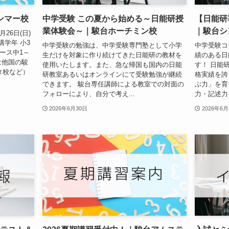
ンマー校
中学受験 この夏から始める～日能研授
【日能研
業体験会～｜駿台ホーチミン校
｜駿台シ
26日(日)
学年 小3
中学受験の勉強は、中学受験専門塾として小学
中学受験コ
ース中1～
生だけを対象に作り続けてきた日能研の教材を
績のある日
は他国の駿
使用いたします。また、急な帰国も国内の日能
す！ 日能
タ校など）
研教室あるいはオンラインにて受験勉強が継続
格実績を誇
できます。 駿台専任講師による教室での対面の
ぶ力」を育
フォローにより、自分で考え...
力・記述力を
2026年6月30日
2026年6月