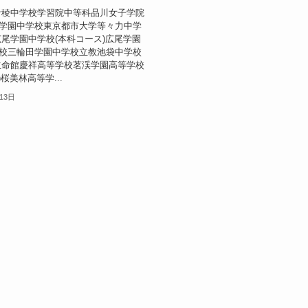
青稜中学校学習院中等科品川女子学院
学園中学校東京都市大学等々力中学
)広尾学園中学校(本科コース)広尾学園
校三輪田学園中学校立教池袋中学校
立命館慶祥高等学校茗渓学園高等学校
)桜美林高等学...
13日