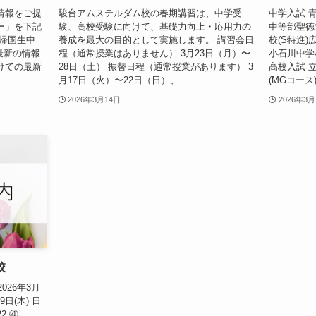
試情報をご提
駿台アムステルダム校の春期講習は、中学受
中学入試 
ー」を下記
験、高校受験に向けて、基礎力向上・応用力の
中等部聖徳
の帰国生中
養成を最大の目的として実施します。 講習会日
校(S特進
最新の情報
程（通常授業はありません） 3月23日（月）〜
小石川中学
けての最新
28日（土） 振替日程（通常授業があります） 3
高校入試 
月17日（火）〜22日（日）、...
(MGコース
2026年3月14日
2026年3月
校
026年3月
9日(木) 日
22 ④