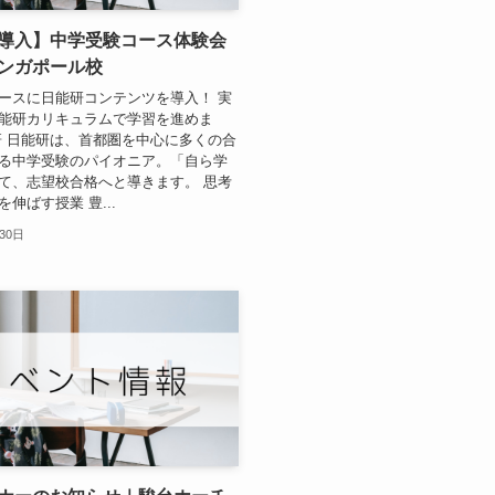
導入】中学受験コース体験会
ンガポール校
ースに日能研コンテンツを導入！ 実
能研カリキュラムで学習を進めま
研 日能研は、首都圏を中心に多くの合
る中学受験のパイオニア。「自ら学
て、志望校合格へと導きます。 思考
伸ばす授業 豊...
30日