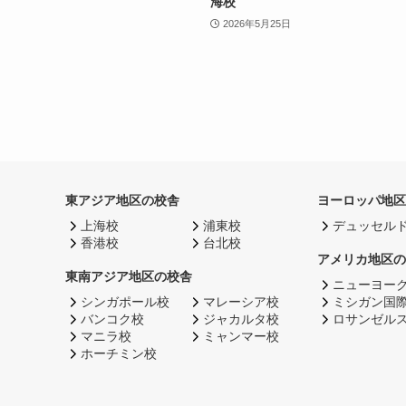
海校
2026年5月25日
東アジア地区の校舎
ヨーロッパ地区
上海校
浦東校
デュッセル
香港校
台北校
アメリカ地区の
東南アジア地区の校舎
ニューヨー
シンガポール校
マレーシア校
ミシガン国
バンコク校
ジャカルタ校
ロサンゼル
マニラ校
ミャンマー校
ホーチミン校