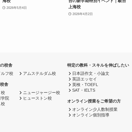
海校
台の新学期特別イベント｜駿台
上海校
2026年5月4日
2026年4月2日
の校舎
特定の教科・スキルを伸ばしたい
ドルフ校
アムステルダム校
日本語作文・小論文
英語エッセイ
校舎
英検・TOEFL
SAT・IELTS
ク校
ニュージャージー校
際学院
ヒューストン校
オンライン授業をご希望の方
ス校
オンライン少人数制授業
オンライン個別指導