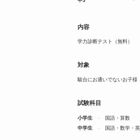
中3
内容
学力診断テスト（無料）
対象
駿台にお通いでないお子様
試験科目
小学生
国語・算数
中学生
国語・数学・英