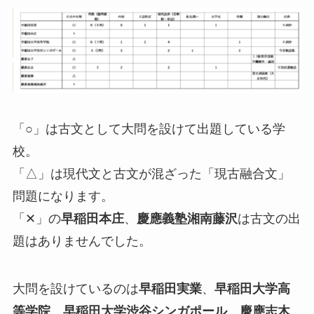
「○」は古文として大問を設けて出題している学
校。
「△」は現代文と古文が混ざった「現古融合文」
問題になります。
「✕」の
早稲田本庄
、
慶應義塾湘南藤沢
は古文の出
題はありませんでした。
大問を設けているのは
早稲田実業
、
早稲田大学高
等学院
、
早稲田大学渋谷シンガポール
、
慶應志木