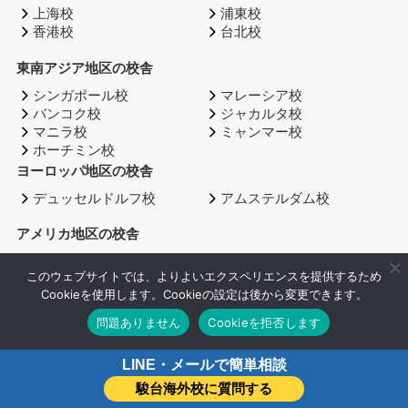
上海校
浦東校
香港校
台北校
東南アジア地区の校舎
シンガポール校
マレーシア校
バンコク校
ジャカルタ校
マニラ校
ミャンマー校
ホーチミン校
ヨーロッパ地区の校舎
デュッセルドルフ校
アムステルダム校
アメリカ地区の校舎
ニューヨーク校
ニュージャージー校
このウェブサイトでは、よりよいエクスペリエンスを提供するため
ミシガン国際学院
ヒューストン校
Cookieを使用します。Cookieの設定は後から変更できます。
ロサンゼルス校
特定の教科・スキルを伸ばしたい
問題ありません
Cookieを拒否します
日本語作文・小論文
LINE・メールで簡単相談
英語エッセイ
英検・TOEFL
駿台海外校に質問する
SAT・IELTS