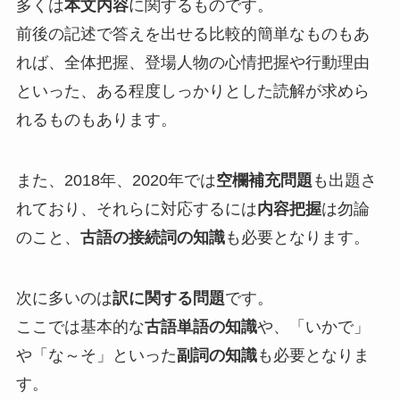
多くは
本文内容
に関するものです。
前後の記述で答えを出せる比較的簡単なものもあ
れば、全体把握、登場人物の心情把握や行動理由
といった、ある程度しっかりとした読解が求めら
れるものもあります。
また、2018年、2020年では
空欄補充問題
も出題さ
れており、それらに対応するには
内容把握
は勿論
のこと、
古語の接続詞の知識
も必要となります。
次に多いのは
訳に関する問題
です。
ここでは基本的な
古語単語の知識
や、「いかで」
や「な～そ」といった
副詞の知識
も必要となりま
す。