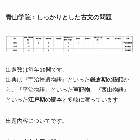
青山学院：しっかりとした古文の問題
出題数は毎年
10問
です。
出典は『宇治拾遺物語』といった
鎌倉期の説話
か
ら、『平治物語』といった
軍記物
、『西山物語』
といった
江戸期の読本
と多岐に渡っています。
出題内容についてです。