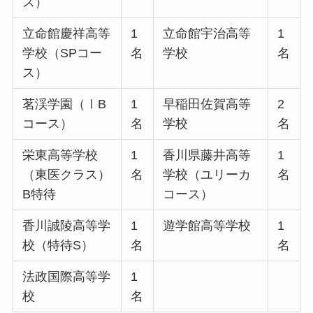
ス）
立命館慶祥高等
1
立命館宇治高等
1
学校（SPコー
名
学校
名
ス）
茗渓学園（ⅠB
1
早稲田佐賀高等
2
コース）
名
学校
名
栄東高等学校
1
香川県藤井高等
1
（東医クラス）
名
学校（ユリーカ
名
B特待
コース）
香川誠陵高等学
1
遊学館高等学校
1
校（特待S）
名
名
法政国際高等学
1
校
名