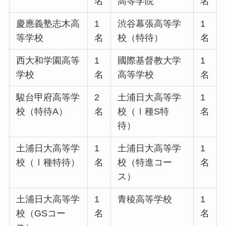
名
高等学院
名
慶應義塾志木高
1
渋谷幕張高等学
1
等学校
名
校（特待）
名
西大和学園高等
1
國際基督教大学
1
学校
名
高等学校
名
駿台甲府高等学
2
土浦日大高等学
1
校（特待A）
名
校（Ⅰ種S特
名
待）
土浦日大高等学
1
土浦日大高等学
1
校（Ⅰ種特待）
名
校（特進コー
名
ス）
土浦日大高等学
1
青稜高等学校
1
校（GSコー
名
名