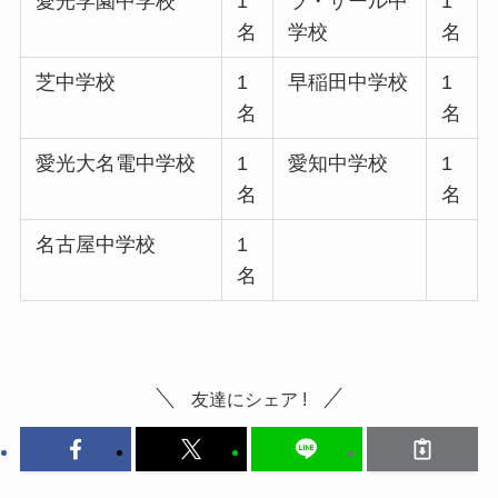
愛光学園中学校
1
ラ・サール中
1
名
学校
名
芝中学校
1
早稲田中学校
1
名
名
愛光大名電中学校
1
愛知中学校
1
名
名
名古屋中学校
1
名
友達にシェア !