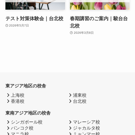
テスト対策体験会｜台北校
春期講習のご案内｜駿台台
北校
2026年5月7日
2026年3月8日
東アジア地区の校舎
上海校
浦東校
香港校
台北校
東南アジア地区の校舎
シンガポール校
マレーシア校
バンコク校
ジャカルタ校
マニラ校
ミャンマー校