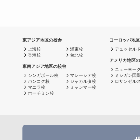
東アジア地区の校舎
ヨーロッパ地区
上海校
浦東校
デュッセル
香港校
台北校
アメリカ地区の
東南アジア地区の校舎
ニューヨー
シンガポール校
マレーシア校
ミシガン国
バンコク校
ジャカルタ校
ロサンゼル
マニラ校
ミャンマー校
ホーチミン校