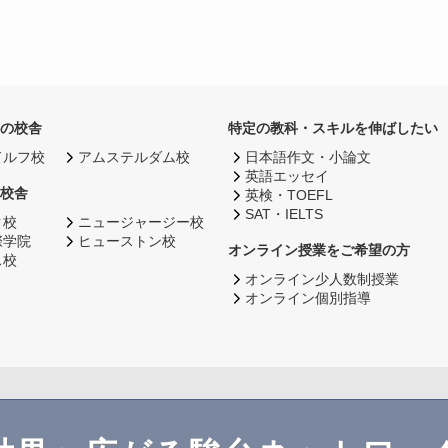
の校舎
特定の教科・スキルを伸ばしたい
ドルフ校
アムステルダム校
日本語作文・小論文
英語エッセイ
校舎
英検・TOEFL
SAT・IELTS
ク校
ニュージャージー校
際学院
ヒューストン校
オンライン授業をご希望の方
ス校
オンライン少人数制授業
オンライン個別指導